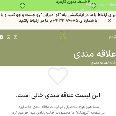
Skip to navigation
Skip to main content
براي ارتباط با ما در اپليكيشن بله "
كوآ ديزاين
" رو جست و جو كنيد
و يا
با شماره ي
٠٩١٢٩٢٨٤٠٨٥
با ما در ارتباط باشيد
منو
علاقه مندی
خانه
/
علاقه مندی
این لیست علاقه مندی خالی است.
شما هنوز هیچ محصولی در لیست علاقه مندی ها ندارید.
در صفحه "فروشگاه" ما محصولات جالب زیادی پیدا خواهید کرد.