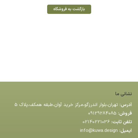
بازگشت به فروشگاه
نشانی ما
آدرس:
تهران،بلوار اندرزگو،مركز خريد آوان،طبقه همكف،پلاك 5
فروش:
09129284085
تلفن ثابت:
02140221036
ایمیل:
info@kuwa.design