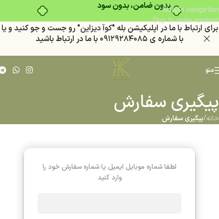
بدون ضامن، بدون سود
Skip to navigation
Skip to main content
براي ارتباط با ما در اپليكيشن بله "
كوآ ديزاين
" رو جست و جو كنيد
و يا
با شماره ي
٠٩١٢٩٢٨٤٠٨٥
با ما در ارتباط باشيد
منو
پیگیری سفارش
خانه
/
پیگیری سفارش
لطفا شماره موبایل ایمیل یا شماره سفارش خود را
وارد کنید