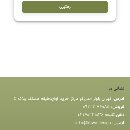
رهگیری
نشانی ما
آدرس:
تهران،بلوار اندرزگو،مركز خريد آوان،طبقه همكف،پلاك 5
فروش:
09129284085
تلفن ثابت:
02140221036
ایمیل:
info@kuwa.design