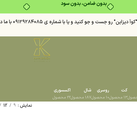
بدون ضامن، بدون سود
كوآ ديزاين
" رو جست و جو كنيد
و يا با شماره ي
٠٩١٢٩٢٨٤٠٨٥
با ما د
کت
روسری
شال
اکسسوری
13 محصول
10 محصول
187 محصول
22 محصول
نمایش
9
12