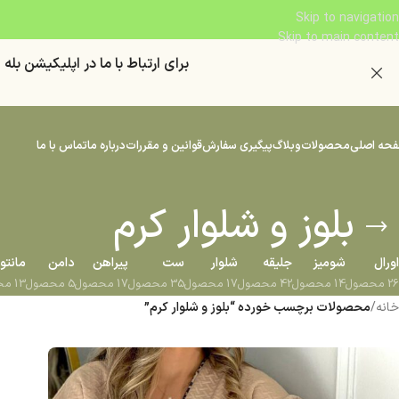
Skip to navigation
Skip to main content
براي ارتباط با ما در اپليكيشن بله "
حه اصلی
محصولات
وبلاگ
پیگیری سفارش
قوانین و مقررات
درباره ما
تماس با ما
بلوز و شلوار کرم
اورال
شومیز
جلیقه
شلوار
ست
پیراهن
دامن
مانتو
26 محصول
14 محصول
42 محصول
17 محصول
35 محصول
17 محصول
5 محصول
13 محصول
خانه
/
محصولات برچسب خورده “بلوز و شلوار کرم”