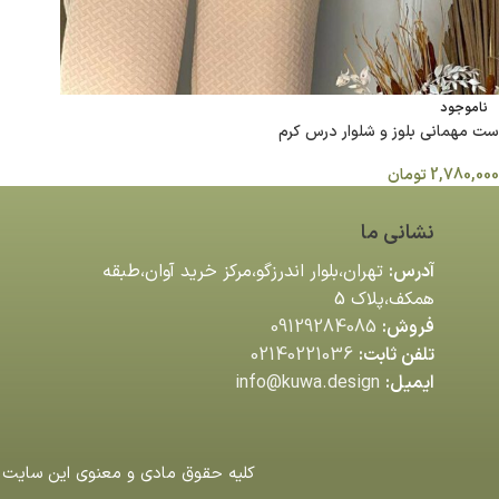
ناموجود
ست مهمانی بلوز و شلوار درس کرم
2,780,000
تومان
نشانی ما
آدرس:
تهران،بلوار اندرزگو،مركز خريد آوان،طبقه
همكف،پلاك 5
فروش:
09129284085
تلفن ثابت:
02140221036
ایمیل:
info@kuwa.design
کلیه حقوق مادی و معنوی این سایت م