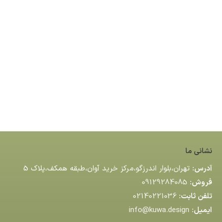
نشانی ما
آدرس:
تهران،بلوار اندرزگو،مركز خريد آوان،طبقه همكف،پلاك 5
فروش:
09129284085
تلفن ثابت:
02140221036
ایمیل:
info@kuwa.design