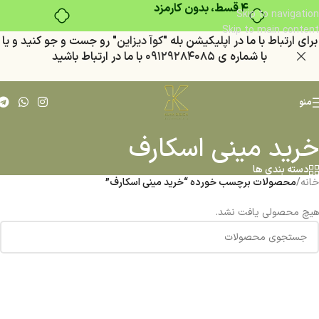
۴ قسط، بدون کارمزد
Skip to navigation
Skip to main content
براي ارتباط با ما در اپليكيشن بله "
كوآ ديزاين
" رو جست و جو كنيد
و يا
با شماره ي
٠٩١٢٩٢٨٤٠٨٥
با ما در ارتباط باشيد
منو
خرید مینی اسکارف
دسته بندی ها
خانه
/
محصولات برچسب خورده “خرید مینی اسکارف”
هیچ محصولی یافت نشد.