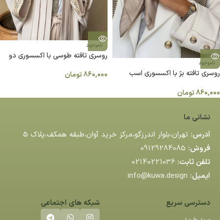
ناموجود
روسری تافته طوسی با اکسسوری دو
ناموجود
اسب
روسری تافته بژ با اکسسوری اسب
860,000
تومان
چوبی
860,000
تومان
نشانی ما
آدرس:
تهران،بلوار اندرزگو،مركز خريد آوان،طبقه همكف،پلاك 5
فروش:
09129284085
تلفن ثابت:
02140221036
ایمیل:
info@kuwa.design
دسترسی سریع
شبکه های اجتماعی
سبد خرید