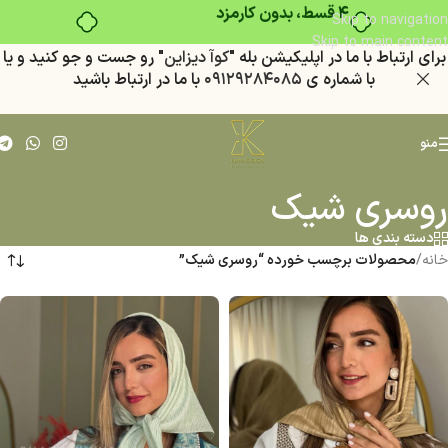
۴ قسط، بدون کارمزد
Skip to navigation
Skip to main content
براي ارتباط با ما در اپليكيشن بله "
كوآ ديزاين
" رو جست و جو كنيد
و يا
با شماره ي
٠٩١٢٩٢٨٤٠٨٥
با ما در ارتباط باشيد
منو
روسری شیک
دسته بندی ها
خانه
/
محصولات برچسب خورده “روسری شیک”