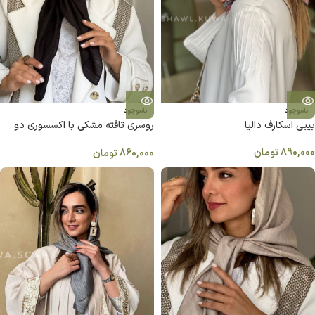
ناموجود
ناموجود
بيبي اسكارف داليا
روسری تافته مشکی با اکسسوری دو
اسب
890,000
تومان
860,000
تومان