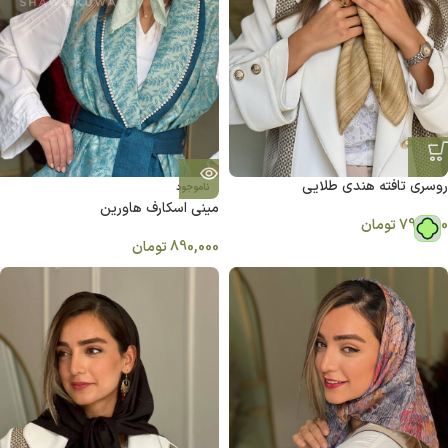
روسری تافته هندی طلایی
ناموجود
ميني اسكارف هاورين
790,000
تومان
890,000
تومان