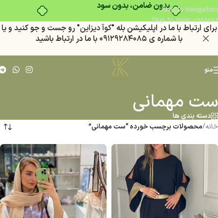
بدون ضامن، بدون سود
Skip to navigation
Skip to main content
براي ارتباط با ما در اپليكيشن بله "
كوآ ديزاين
" رو جست و جو كنيد
و يا
با شماره ي
٠٩١٢٩٢٨٤٠٨٥
با ما در ارتباط باشيد
منو
ست مهمانی
دسته بندی ها
خانه
/
محصولات برچسب خورده “ست مهمانی”