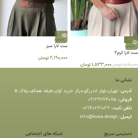
-30%
ناموجود
ست لارا سبز
ناموجود
ست لارا کرم۲
2,190,000
تومان
1,533,000
تومان
2,190,000
تومان
نشانی ما
آدرس:
تهران،بلوار اندرزگو،مركز خريد آوان،طبقه همكف،پلاك 5
فروش:
09129284085
تلفن ثابت:
02140221036
ایمیل:
info@kuwa.design
دسترسی سریع
شبکه های اجتماعی