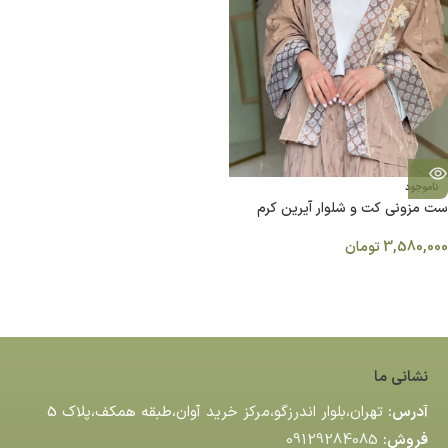
ناموجود
ست مزونی کت و شلوار آیرین کرم
3,580,000
تومان
نشانی ما
آدرس:
تهران،بلوار اندرزگو،مركز خريد آوان،طبقه همكف،پلاك 5
فروش:
09129284085