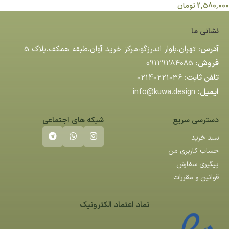
2,580,000
تومان
نشانی ما
آدرس:
تهران،بلوار اندرزگو،مركز خريد آوان،طبقه همكف،پلاك 5
فروش:
09129284085
تلفن ثابت:
02140221036
ایمیل:
info@kuwa.design
دسترسی سریع
شبکه های اجتماعی
سبد خرید
حساب کاربری من
پیگیری سفارش
قوانین و مقررات
نماد اعتماد الکترونیک