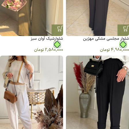
شلوار مجلسی مشکی مهژین
شلوارشیک آوان سبز
4,980,000
تومان
2,580,000
تومان