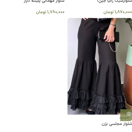
شلوارشیک ژالیا جین۱
شلوار مهمانی پلیسه نازار
1,870,000
تومان
1,780,000
تومان
ناموجود
شلوار مجلسی بژن