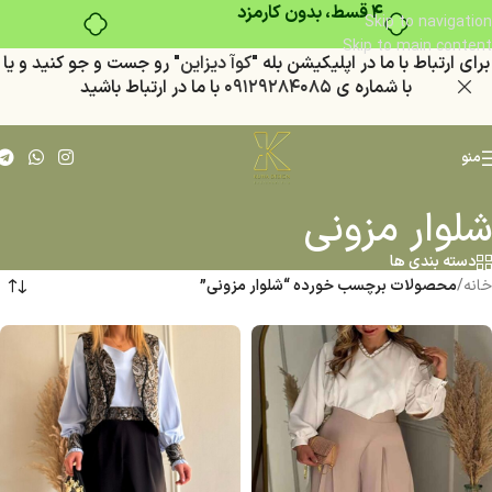
۴ قسط، بدون کارمزد
Skip to navigation
Skip to main content
براي ارتباط با ما در اپليكيشن بله "
كوآ ديزاين
" رو جست و جو كنيد
و يا
با شماره ي
٠٩١٢٩٢٨٤٠٨٥
با ما در ارتباط باشيد
منو
شلوار مزونی
دسته بندی ها
خانه
/
محصولات برچسب خورده “شلوار مزونی”