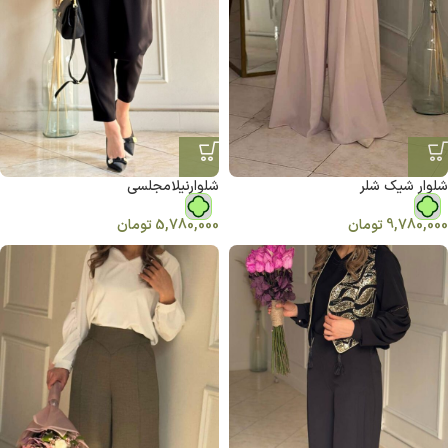
شلوار شیک شلر
شلوارنیلامجلسی
9,780,000
تومان
5,780,000
تومان