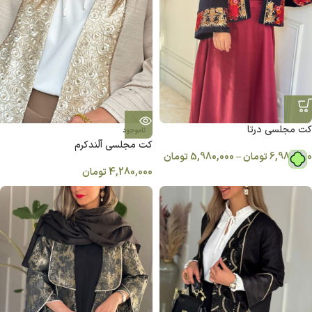
کت مجلسی درتا
ناموجود
كت مجلسی آلَندکرم
6,980,000
تومان
–
5,980,000
تومان
4,280,000
تومان