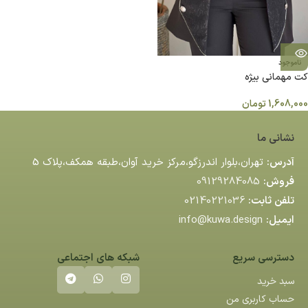
ناموجود
کت مهمانی بیژه
1,608,000
تومان
نشانی ما
آدرس:
تهران،بلوار اندرزگو،مركز خريد آوان،طبقه همكف،پلاك 5
فروش:
09129284085
تلفن ثابت:
02140221036
ایمیل:
info@kuwa.design
دسترسی سریع
شبکه های اجتماعی
سبد خرید
حساب کاربری من