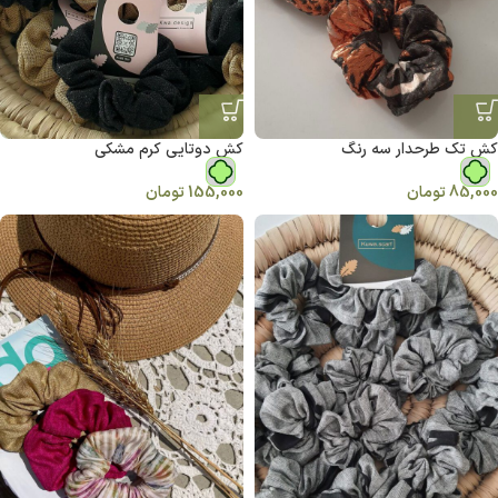
کش تک طرحدار سه رنگ
کش دوتایی کرم مشکی
85,000
تومان
155,000
تومان