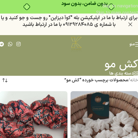
بدون ضامن، بدون سود
Skip to navigation
Skip to main content
براي ارتباط با ما در اپليكيشن بله "
كوآ ديزاين
" رو جست و جو كنيد
و يا
با شماره ي
٠٩١٢٩٢٨٤٠٨٥
با ما در ارتباط باشيد
منو
کش مو
دسته بندی ها
خانه
/
محصولات برچسب خورده “کش مو”