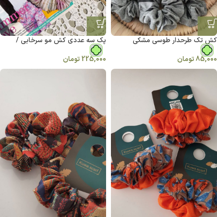
کش تک طرحدار طوسی مشکی
پک سه عددی کش مو‌ سرخابی /
طلایی/ گلدار
85,000
تومان
225,000
تومان