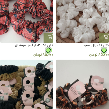
کش تک وال سفید
کش تک گلدار قرمز سرمه ای
85,000
تومان
85,000
تومان