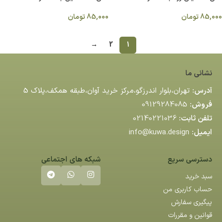
85,000
تومان
85,000
تومان
→
2
1
نشانی ما
آدرس:
تهران،بلوار اندرزگو،مركز خريد آوان،طبقه همكف،پلاك 5
فروش:
09129284085
تلفن ثابت:
02140221036
ایمیل:
info@kuwa.design
دسترسی سریع
شبکه های اجتماعی
سبد خرید
حساب کاربری من
پیگیری سفارش
قوانین و مقررات