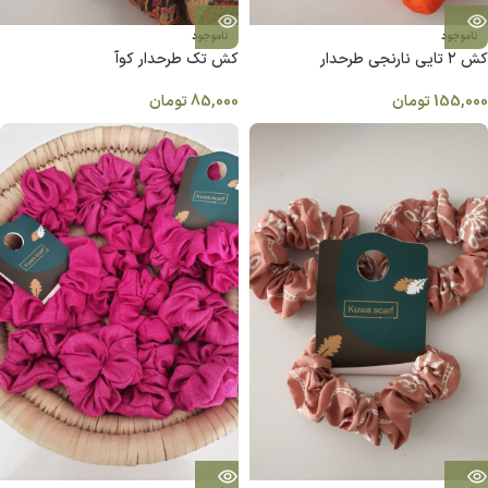
ناموجود
ناموجود
کش ۲ تایی نارنجی طرحدار
کش تک طرحدار کوآ
155,000
تومان
85,000
تومان