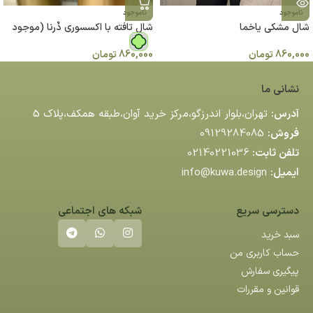
ناموجود
ناموجود
شال مشكي ياخما
شال تافته با اکسسوری دٌرنا (موجود
در ۱۱ رنگ)
860,000
تومان
860,000
تومان
نشانی ما
آدرس:
تهران،بلوار اندرزگو،مركز خريد آوان،طبقه همكف،پلاك 5
فروش:
09129284085
تلفن ثابت:
02140221036
ایمیل:
info@kuwa.design
دسترسی سریع
شبکه های اجتماعی
سبد خرید
حساب کاربری من
پیگیری سفارش
قوانین و مقررات