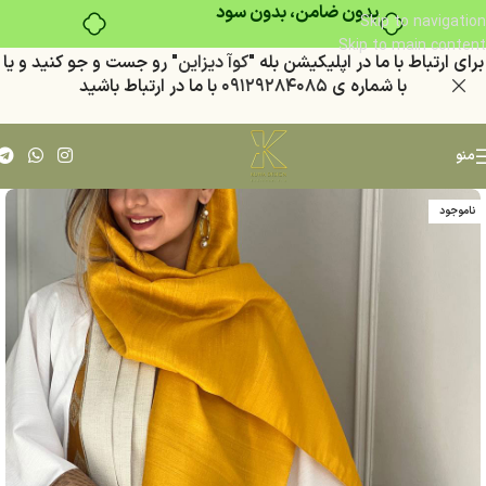
بدون ضامن، بدون سود
Skip to navigation
Skip to main content
براي ارتباط با ما در اپليكيشن بله "
كوآ ديزاين
" رو جست و جو كنيد
و يا
با شماره ي
٠٩١٢٩٢٨٤٠٨٥
با ما در ارتباط باشيد
منو
ناموجود