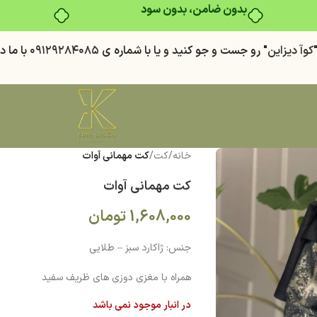
بدون ضامن، بدون سود
كوآ ديزاين
" رو جست و جو كنيد
و يا با شماره ي
٠٩١٢٩٢٨٤٠٨٥
با ما د
خانه
/
کت
/
کت مهمانی آوات
کت مهمانی آوات
1,608,000
تومان
جنس: ژاکارد سبز – طلایی
همراه با مغزی دوزی های ظریف سفید
در انبار موجود نمی باشد