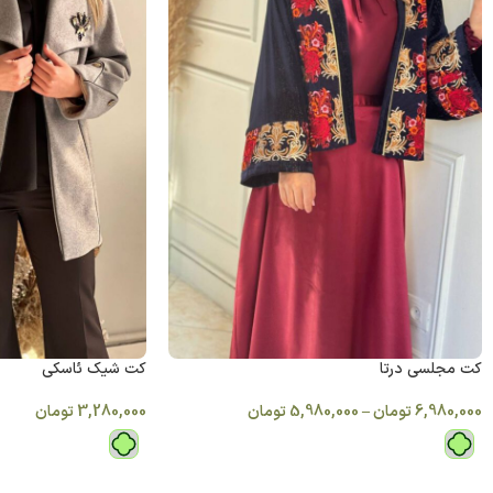
کت مجلسی درتا
كت شیک ئاسکی
6,980,000
تومان
–
5,980,000
تومان
3,280,000
تومان