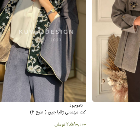
ناموجود
کت مهمانی ژالیا جين ( طرح ٢)
2,580,000
تومان