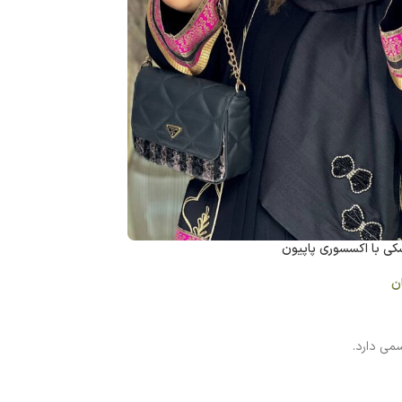
كي با اكسسوري پاپيون
شال تافته طوسي با 
ن
860,000
تومان
می دارد.