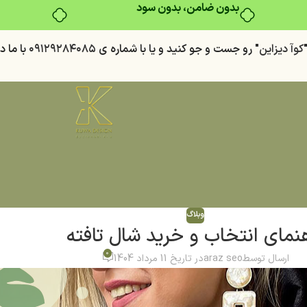
كوآ ديزاين
" رو جست و جو كنيد
و يا با شماره ي
٠٩١٢٩٢٨٤٠٨٥
با ما د
وبلاگ
نمای انتخاب و خرید شال تافته
0
ارسال توسط
araz seo
در تاریخ 11 مرداد 1404