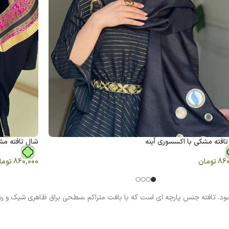
افته مشکی با اکسسوری آینه
شال تافته مش
860
تومان
860,000
توما
شود. تافته جنس پارچه ای است که با بافت متراکم ،سطحی براق ظاهری شیک و رس