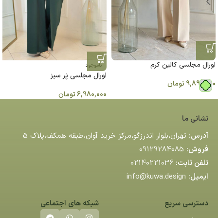
اورال مجلسی کالین کرم
ناموجود
اورال مجلسی پَر سبز
9,890,000
تومان
6,980,000
تومان
نشانی ما
آدرس:
تهران،بلوار اندرزگو،مركز خريد آوان،طبقه همكف،پلاك 5
فروش:
09129284085
تلفن ثابت:
02140221036
ایمیل:
info@kuwa.design
دسترسی سریع
شبکه های اجتماعی