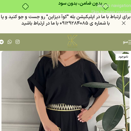
بدون ضامن، بدون سود
Skip to navigation
Skip to main content
براي ارتباط با ما در اپليكيشن بله "
كوآ ديزاين
" رو جست و جو كنيد
و يا
با شماره ي
٠٩١٢٩٢٨٤٠٨٥
با ما در ارتباط باشيد
منو
ناموجود