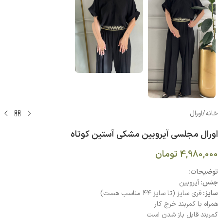
خانه
/
اورال
اورال مجلسی آيروبين مشكي آستين كوتاه
4,980,000
تومان
توضیحات:
جنس:
آيروبين
سايز:
فري سايز (تا سايز ٤٤ مناسب هست)
همراه با كمربند خرج كار
كمربند قابل باز شدن است