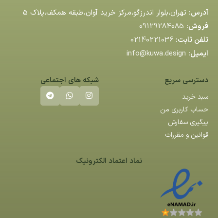
آدرس:
تهران،بلوار اندرزگو،مركز خريد آوان،طبقه همكف،پلاك 5
فروش:
09129284085
تلفن ثابت:
02140221036
ایمیل:
info@kuwa.design
دسترسی سریع
شبکه های اجتماعی
سبد خرید
حساب کاربری من
پیگیری سفارش
قوانین و مقررات
نماد اعتماد الکترونیک