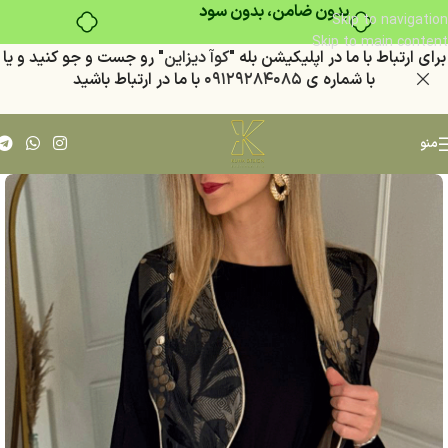
بدون ضامن، بدون سود
Skip to navigation
Skip to main content
براي ارتباط با ما در اپليكيشن بله "
كوآ ديزاين
" رو جست و جو كنيد
و يا
با شماره ي
٠٩١٢٩٢٨٤٠٨٥
با ما در ارتباط باشيد
منو