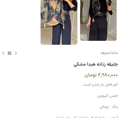
خانه
/
جلیقه
جلیقه زنانه هیدا مشکی
6,980,000
تومان
کمر قابل باز شدن است.
جنس: آيروبين
رنگ : زرشکی
( جنس پارچه اورال مقداري كشسان دارد)