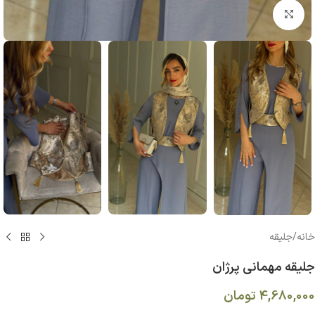
بزرگنمایی تصویر
خانه
/
جلیقه
جلیقه مهمانی پرژان
4,680,000
تومان