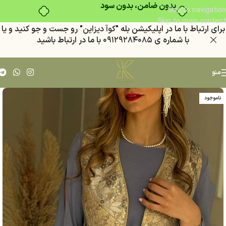
بدون ضامن، بدون سود
Skip to navigation
Skip to main content
براي ارتباط با ما در اپليكيشن بله "
كوآ ديزاين
" رو جست و جو كنيد
و يا
با شماره ي
٠٩١٢٩٢٨٤٠٨٥
با ما در ارتباط باشيد
منو
ناموجود