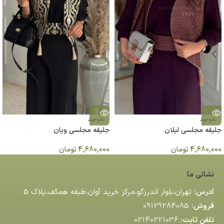
ناموجود
ناموجود
جليقه مجلسی لیلان
جلیقه مجلسی ویان
4,680,000
تومان
4,680,000
تومان
نشانی ما
آدرس:
تهران،بلوار اندرزگو،مركز خريد آوان،طبقه همكف،پلاك 5
فروش:
09129284085
تلفن ثابت:
02140221036