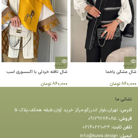
ناموجود
ناموجود
شال مشكي ياخما
شال تافته خردلی با اکسسوری اسب
چوبی
860,000
تومان
860,000
تومان
نشانی ما
آدرس:
تهران،بلوار اندرزگو،مركز خريد آوان،طبقه همكف،پلاك 5
فروش:
09129284085
تلفن ثابت:
02140221036
ایمیل:
info@kuwa.design