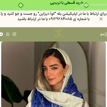
خرید قسطی با ترب‌پی
Skip to navigation
Skip to main content
براي ارتباط با ما در اپليكيشن بله "
كوآ ديزاين
" رو جست و جو كنيد
و يا
با شماره ي
٠٩١٢٩٢٨٤٠٨٥
با ما در ارتباط باشيد
منو