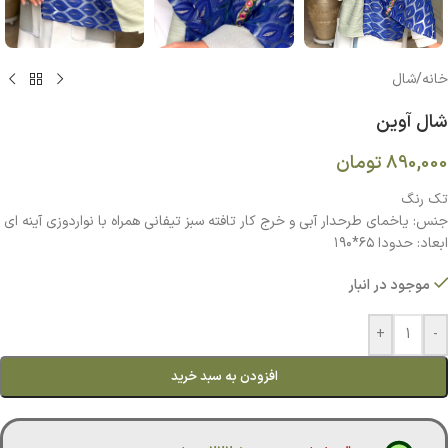
خانه
/
شال
شال آوين
890,000
تومان
تك رنگ
جنس: ياخماي طرحدار آبي و خرج كار تافته سبز تيفاني همراه با نواردوزي آينه اي
ابعاد: حدودا ٦٥*١٩٠
موجود در انبار
+
-
افزودن به سبد خرید