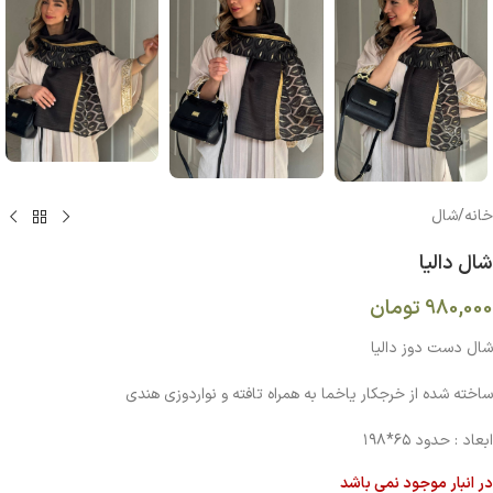
خانه
/
شال
شال دالیا
980,000
تومان
شال دست دوز دالیا
ساخته شده از خرجکار یاخما به همراه تافته و نواردوزی هندی
ابعاد : حدود ۶۵*۱۹۸
در انبار موجود نمی باشد