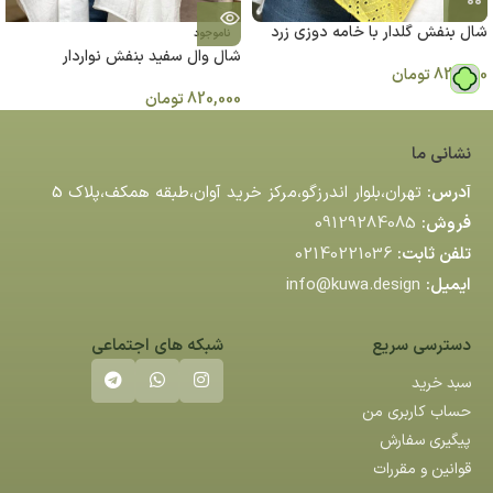
شال بنفش گلدار با خامه دوزي زرد
ناموجود
شال وال سفيد بنفش نواردار
820,000
تومان
820,000
تومان
نشانی ما
آدرس:
تهران،بلوار اندرزگو،مركز خريد آوان،طبقه همكف،پلاك 5
فروش:
09129284085
تلفن ثابت:
02140221036
ایمیل:
info@kuwa.design
دسترسی سریع
شبکه های اجتماعی
سبد خرید
حساب کاربری من
پیگیری سفارش
قوانین و مقررات