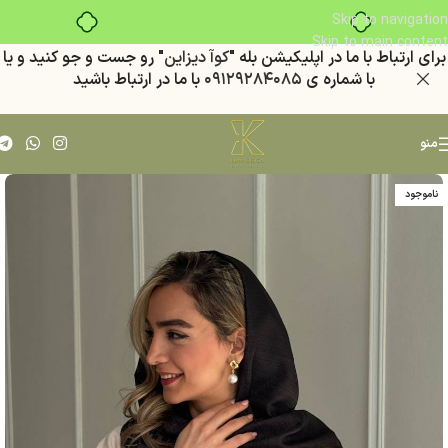
خرید قسطی با ترب‌پی
Skip to navigation
Skip to main content
براي ارتباط با ما در اپليكيشن بله "
كوآ ديزاين
" رو جست و جو كنيد
و يا
با شماره ي
٠٩١٢٩٢٨٤٠٨٥
با ما در ارتباط باشيد
منو
ناموجود