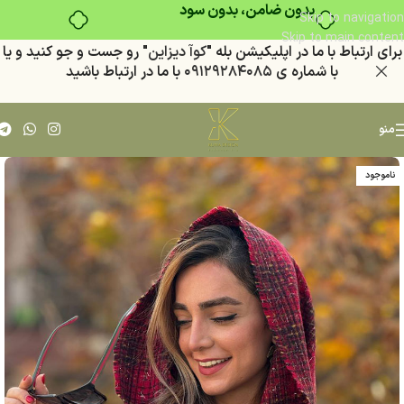
بدون ضامن، بدون سود
Skip to navigation
Skip to main content
براي ارتباط با ما در اپليكيشن بله "
كوآ ديزاين
" رو جست و جو كنيد
و يا
با شماره ي
٠٩١٢٩٢٨٤٠٨٥
با ما در ارتباط باشيد
منو
ناموجود