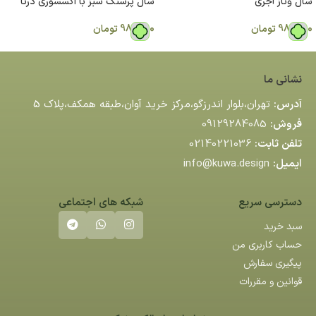
شال وَناز آجری
شال پرشنگ سبز با اکسسوری درنا
980,000
تومان
980,000
تومان
نشانی ما
آدرس:
تهران،بلوار اندرزگو،مركز خريد آوان،طبقه همكف،پلاك 5
فروش:
09129284085
تلفن ثابت:
02140221036
ایمیل:
info@kuwa.design
دسترسی سریع
شبکه های اجتماعی
سبد خرید
حساب کاربری من
پیگیری سفارش
قوانین و مقررات