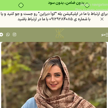
بدون ضامن، بدون سود
Skip to navigation
Skip to main content
براي ارتباط با ما در اپليكيشن بله "
كوآ ديزاين
" رو جست و جو كنيد
و يا
با شماره ي
٠٩١٢٩٢٨٤٠٨٥
با ما در ارتباط باشيد
منو