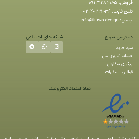
فروش:
09129284085
تلفن ثابت:
02140221036
ایمیل:
info@kuwa.design
دسترسی سریع
شبکه های اجتماعی
سبد خرید
حساب کاربری من
پیگیری سفارش
قوانین و مقررات
نماد اعتماد الکترونیک