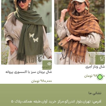
شال وَناز آجری
ناموجود
شال بریتان سبز با اکسسوری پروانه
980,000
تومان
980,000
تومان
نشانی ما
آدرس:
تهران،بلوار اندرزگو،مركز خريد آوان،طبقه همكف،پلاك 5