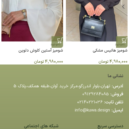
ناموجود
ناموجود
شومیز هانیس مشكي
شومیز آستین کلوش دلوین
4,980,000
تومان
4,980,000
تومان
نشانی ما
آدرس:
تهران،بلوار اندرزگو،مركز خريد آوان،طبقه همكف،پلاك 5
فروش:
09129284085
تلفن ثابت:
02140221036
ایمیل:
info@kuwa.design
دسترسی سریع
شبکه های اجتماعی