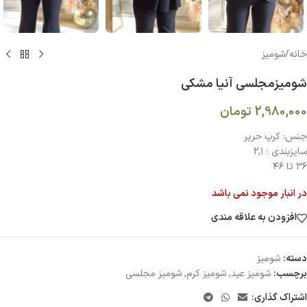
خانه
/
شومیز
شوميزمجلسی آنيا مشکی
2,980,000
تومان
جنس: كرپ حرير
سايزبندي : ٢,١
٣٦ تا ٤٦
در انبار موجود نمی باشد
افزودن به علاقه مندی
دسته:
شومیز
برچسب:
شومیز عید
,
شومیز کرم
,
شومیز مجلسی
اشتراک گذاری: