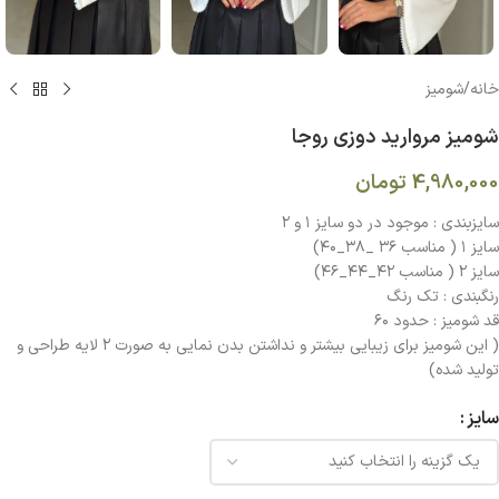
خانه
/
شومیز
شوميز مرواريد دوزي روجا
4,980,000
تومان
سايزبندي : موجود در دو سايز ١ و ٢
سايز ١ ( مناسب ٣٦ _٣٨_٤٠)
سايز ٢ ( مناسب ٤٢_٤٤_٤٦)
رنگبندي : تك رنگ
قد شوميز : حدود ٦٠
( اين شوميز براي زيبايي بيشتر و نداشتن بدن نمايي به صورت ٢ لايه طراحي و
توليد شده)
سایز