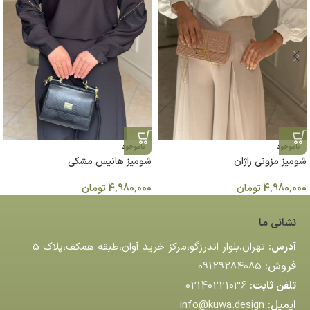
ناموجود
ناموجود
شومیز مزونی راژان
شومیز هانیس مشكي
4,980,000
تومان
4,980,000
تومان
نشانی ما
آدرس:
تهران،بلوار اندرزگو،مركز خريد آوان،طبقه همكف،پلاك 5
فروش:
09129284085
تلفن ثابت:
02140221036
ایمیل:
info@kuwa.design