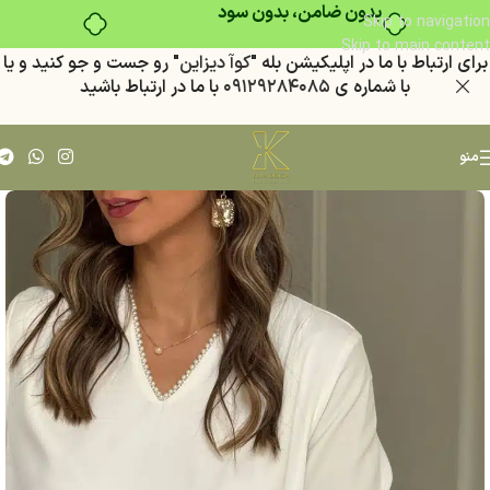
بدون ضامن، بدون سود
Skip to navigation
Skip to main content
براي ارتباط با ما در اپليكيشن بله "
كوآ ديزاين
" رو جست و جو كنيد
و يا
با شماره ي
٠٩١٢٩٢٨٤٠٨٥
با ما در ارتباط باشيد
منو