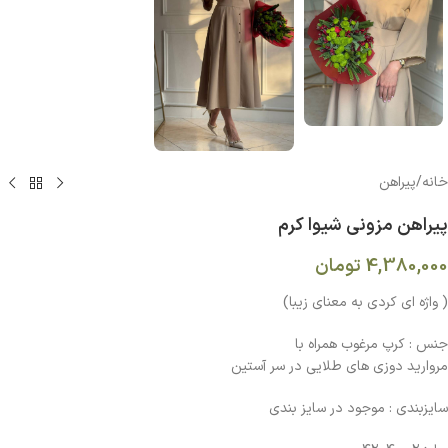
خانه
/
پیراهن
پيراهن مزونی شيوا کرم
4,380,000
تومان
( واژه اي كردي به معناي زيبا)
جنس : كرپ مرغوب همراه با
مرواريد دوزي هاي طلايي در سر آستين
سايزبندي : موجود در سايز بندي