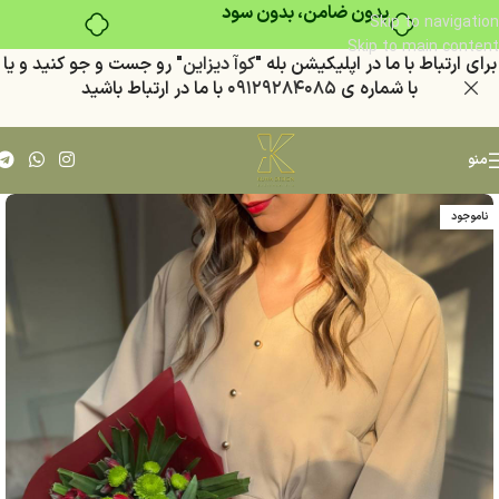
بدون ضامن، بدون سود
Skip to navigation
Skip to main content
براي ارتباط با ما در اپليكيشن بله "
كوآ ديزاين
" رو جست و جو كنيد
و يا
با شماره ي
٠٩١٢٩٢٨٤٠٨٥
با ما در ارتباط باشيد
منو
ناموجود