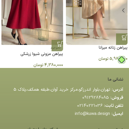
پیراهن زنانه میرانا
ناموجود
پيراهن مزونی شيوا زرشکی
5,980,000
تومان
4,380,000
تومان
نشانی ما
آدرس:
تهران،بلوار اندرزگو،مركز خريد آوان،طبقه همكف،پلاك 5
فروش:
09129284085
تلفن ثابت:
02140221036
ایمیل:
info@kuwa.design