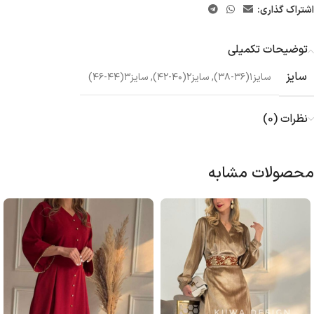
اشتراک گذاری:
توضیحات تکمیلی
سایز
سایز۱(۳۶-۳۸)
,
سایز۲(۴۰-۴۲)
,
سایز۳(۴۴-۴۶)
نظرات (0)
محصولات مشابه