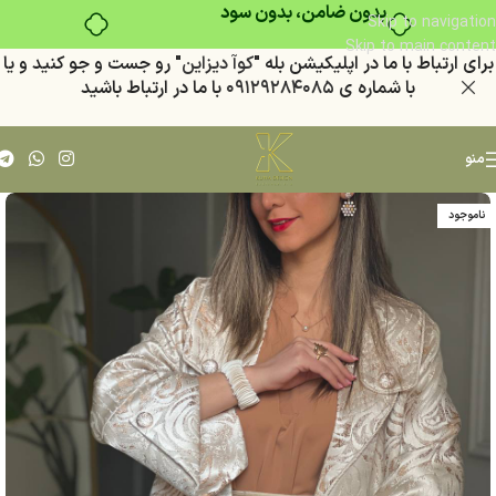
بدون ضامن، بدون سود
Skip to navigation
Skip to main content
براي ارتباط با ما در اپليكيشن بله "
كوآ ديزاين
" رو جست و جو كنيد
و يا
با شماره ي
٠٩١٢٩٢٨٤٠٨٥
با ما در ارتباط باشيد
منو
ناموجود