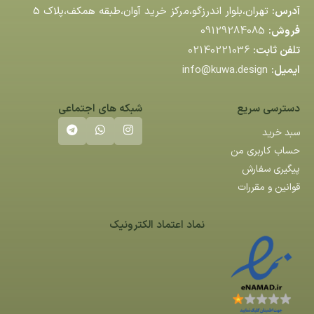
آدرس:
تهران،بلوار اندرزگو،مركز خريد آوان،طبقه همكف،پلاك 5
فروش:
09129284085
تلفن ثابت:
02140221036
ایمیل:
info@kuwa.design
دسترسی سریع
شبکه های اجتماعی
سبد خرید
حساب کاربری من
پیگیری سفارش
قوانین و مقررات
نماد اعتماد الکترونیک