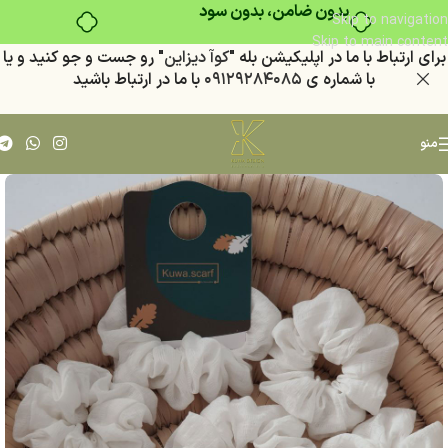
بدون ضامن، بدون سود
Skip to navigation
Skip to main content
براي ارتباط با ما در اپليكيشن بله "
كوآ ديزاين
" رو جست و جو كنيد
و يا
با شماره ي
٠٩١٢٩٢٨٤٠٨٥
با ما در ارتباط باشيد
منو