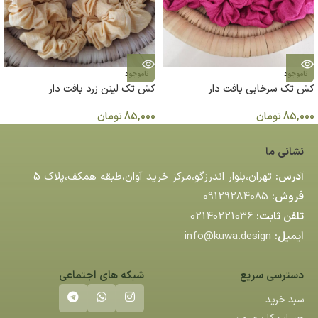
ناموجود
ناموجود
کش تک سرخابی بافت دار
کش تک لینن زرد بافت دار
85,000
تومان
85,000
تومان
نشانی ما
آدرس:
تهران،بلوار اندرزگو،مركز خريد آوان،طبقه همكف،پلاك 5
فروش:
09129284085
تلفن ثابت:
02140221036
ایمیل:
info@kuwa.design
دسترسی سریع
شبکه های اجتماعی
سبد خرید