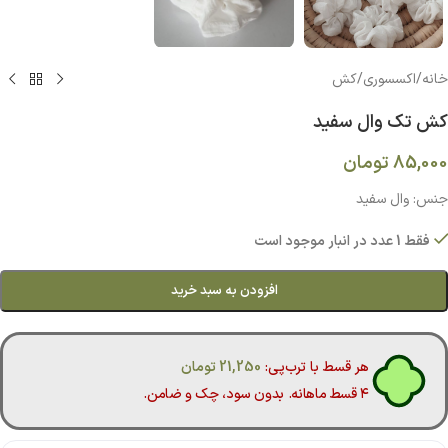
خانه
/
اکسسوری
/
کش
کش تک وال سفید
85,000
تومان
جنس: وال سفید
فقط 1 عدد در انبار موجود است
افزودن به سبد خرید
هر قسط با ترب‌پی:
21,250
تومان
۴ قسط ماهانه. بدون سود، چک و ضامن.